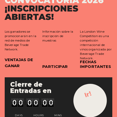
CONVOCATORIA 2026
¡INSCRIPCIONES
INSTRUCCIONES DE ENVÍO
ABIERTAS!
TÉRMINOS Y CONDICIONES
JURADO
Los ganadores se
Información sobre la
La London Wine
promocionarán en la
inscripción de
Competition es una
GANADORES
red de medios de
muestras
competición
Beverage Trade
internacional de
Network.
vinos organizada por
Beverage Trade
Network.
VENTAJAS DE
FECHAS
GANADORES 2024
GANAR
PARTICIPAR
IMPORTANTES
GANADORES 2023
Cierre de
GANADORES 2022
Entradas en
Ir!
GANADORES 2021
GANADORES 2020
GANADORES 2019
DAYS
HOURS
MINS